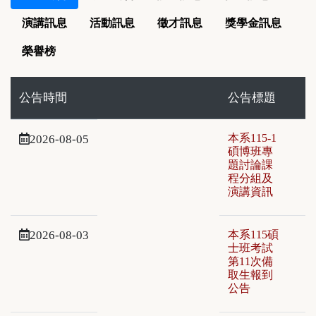
演講訊息
活動訊息
徵才訊息
獎學金訊息
榮譽榜
公告時間
公告標題
本系115-1
2026-08-05
碩博班專
題討論課
程分組及
演講資訊
2026-08-03
本系115碩
士班考試
第11次備
取生報到
公告