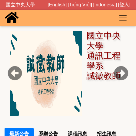
國立中央大學
[English]
[Tiếng Việt]
[Indonesia]
[登入]
國立中央
大學
通訊工程
學系
誠徵教師
Previous
Next
最新公告
系辦公告
課程訊息
招生訊息