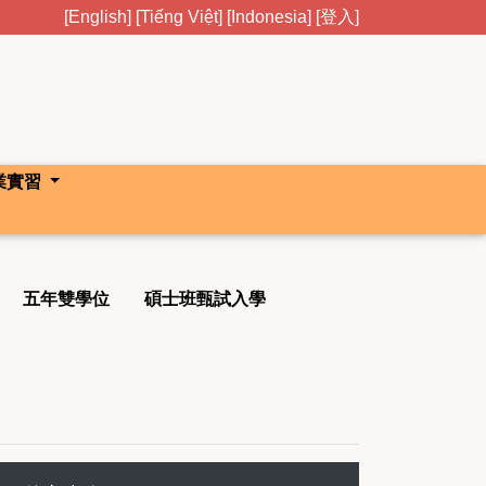
[English]
[Tiếng Việt]
[Indonesia]
[登入]
業實習
五年雙學位
碩士班甄試入學