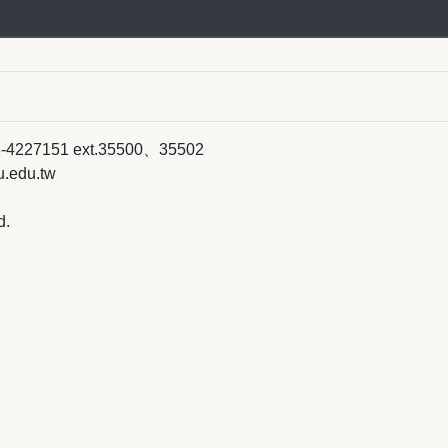
151 ext.35500、35502
.edu.tw
d.