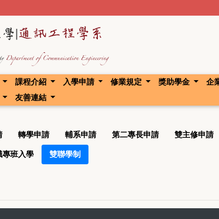
域
課程介紹
入學申請
修業規定
獎助學金
企
區
友善連結
請
轉學申請
輔系申請
第二專長申請
雙主修申請
職專班入學
雙聯學制