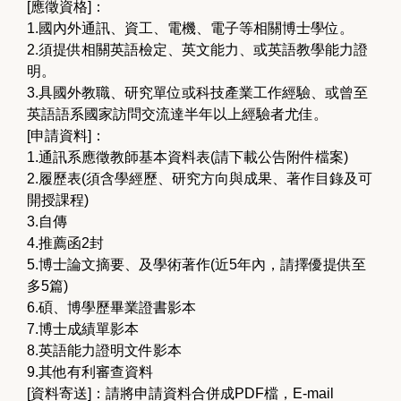
[應徵資格]：
1.國內外通訊、資工、電機、電子等相關博士學位。
2.須提供相關英語檢定、英文能力、或英語教學能力證
明。
3.具國外教職、研究單位或科技產業工作經驗、或曾至
英語語系國家訪問交流達半年以上經驗者尤佳。
[申請資料]：
1.通訊系應徵教師基本資料表(請下載公告附件檔案)
2.履歷表(須含學經歷、研究方向與成果、著作目錄及可
開授課程)
3.自傳
4.推薦函2封
5.博士論文摘要、及學術著作(近5年內，請擇優提供至
多5篇)
6.碩、博學歷畢業證書影本
7.博士成績單影本
8.英語能力證明文件影本
9.其他有利審查資料
[資料寄送]：請將申請資料合併成PDF檔，
E-mail